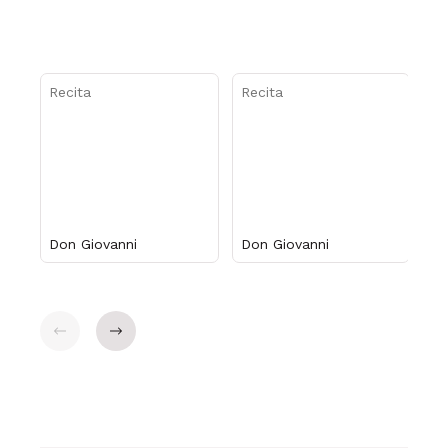
Recita
Recita
Ma
Don Giovanni
Don Giovanni
Ad
pr
Indietro
Avanti