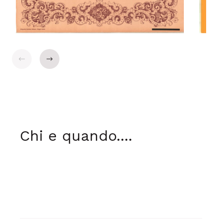
$t('general.indietro')
$t('general.avanti')
Chi e quando....