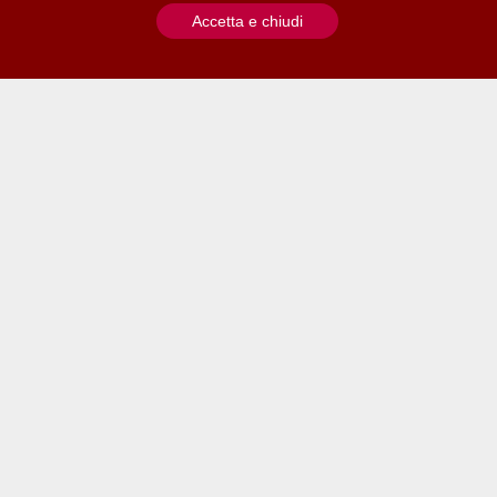
Accetta e chiudi
Contatti
Liliana Cappuccino
Ufficio stampa
Archivio
Centralino Fondazione