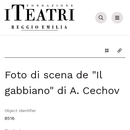
Cerca
Menu
Genera il Q
Copia
Foto di scena de "Il
gabbiano" di A. Cechov
Object identifier
8516