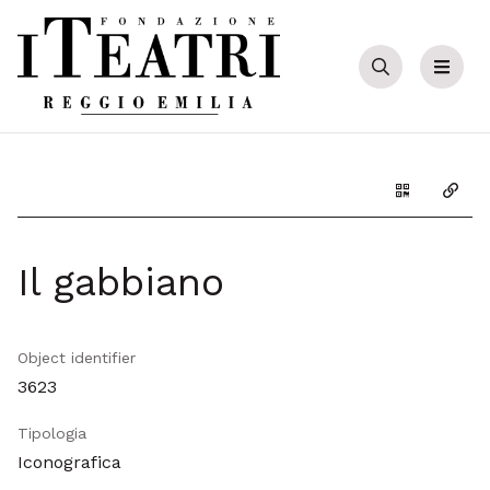
Cerca
Menu
Genera il Q
Copia
Il gabbiano
Object identifier
3623
Tipologia
Iconografica