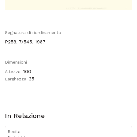
Segnatura di riordinamento
Metadati
P258, 7/545, 1967
Dimensioni
100
Altezza
35
Larghezza
In Relazione
Recita