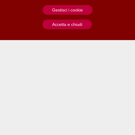
Contatti
Gestisci i cookie
Liliana Cappuccino
Accetta e chiudi
Ufficio stampa
Archivio
Centralino Fondazione
Archiui
Corso Vittorio Emanuele II, 44
10125 Torino
Menu