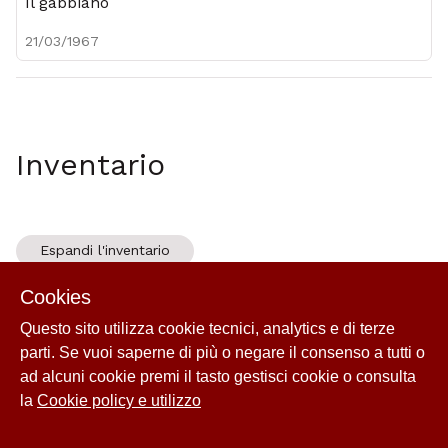
Il gabbiano
21/03/1967
Inventario
Espandi l'inventario
Cookies
Il gabbiano
|
21/03/1967
| Iconografica
Questo sito utilizza cookie tecnici, analytics e di terze
Manifesti della Fondazione I Teatri
|
1857 - ...
| Serie
parti. Se vuoi saperne di più o negare il consenso a tutti o
ad alcuni cookie premi il tasto gestisci cookie o consulta
la
Cookie policy e utilizzo