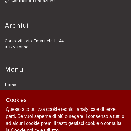
Centralino Fondazione
Archiui
Corso Vittorio Emanuele II, 44
10125 Torino
Menu
Home
About
Cookies
Esplora
Questo sito utilizza cookie tecnici, analytics e di terze
Historytelling
parti. Se vuoi saperne di più o negare il consenso a tutti o
Cookie policy e utilizzo
ad alcuni cookie premi il tasto gestisci cookie o consulta
Login
la
Cookie policy e utilizzo