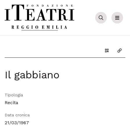
Cerca
Menu
Genera il Q
Copia
Il gabbiano
Tipologia
Recita
Data cronica
21/03/1967