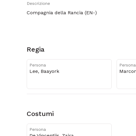
Descrizione
Metadati
Compagnia della Rancia (EN-)
Regia
Persona
Persona
Lee, Baayork
Marcon
Costumi
Persona
De Vincentiis, Zaira