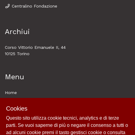
Centralino Fondazione
Archiui
Corso Vittorio Emanuele II, 44
10125 Torino
Menu
Home
About
Cookies
Esplora
Questo sito utilizza cookie tecnici, analytics e di terze
Historytelling
parti. Se vuoi saperne di più o negare il consenso a tutti o
Cookie policy e utilizzo
ad alcuni cookie premi il tasto gestisci cookie o consulta