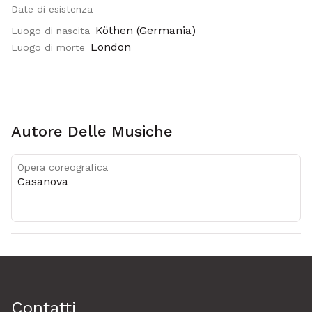
Date di esistenza
Metadati
Köthen (Germania)
Luogo di nascita
London
Luogo di morte
Autore Delle Musiche
Opera coreografica
Casanova
Contatti